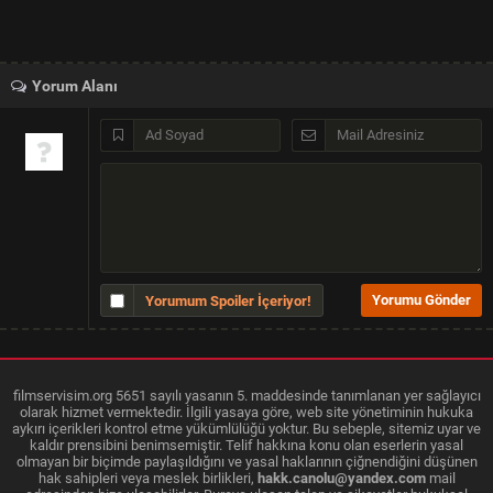
Yorum Alanı
Yorumum Spoiler İçeriyor!
filmservisim.org 5651 sayılı yasanın 5. maddesinde tanımlanan yer sağlayıcı
olarak hizmet vermektedir. İlgili yasaya göre, web site yönetiminin hukuka
aykırı içerikleri kontrol etme yükümlülüğü yoktur. Bu sebeple, sitemiz uyar ve
kaldır prensibini benimsemiştir. Telif hakkına konu olan eserlerin yasal
olmayan bir biçimde paylaşıldığını ve yasal haklarının çiğnendiğini düşünen
hak sahipleri veya meslek birlikleri,
hakk.canolu@yandex.com
mail