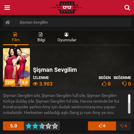
Şişman Sevgilim
Film
Bilgi
Oyuncular
Şişman Sevgilim
İZLENME
BEĞEN
BEĞENME
720P
6.8
3.903
0
0
Şişman Sevgilim izle, Şişman Sevgilim full izle, Şişman Sevgilim
türkçe dublaj izle, Şişman Sevgilim hd izle, Hanna isminde bir kız
Koreli popüler şarkıcı Amy için dudak senkronizasyonu yapan
vokalistdir. Herkesten sakladığı aşkı Sang ju nun Amy ye onu
aşağılayıcı sözlerini duyana kadar o fiziksel görünüşünü daima
gözardı etmiştir. Hanna yaşadığı bu olumsuz olaylardan sonra,
5.0
0
0
estetik operasyon yaptırmaya karar vererek kendisini