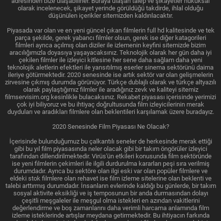
adresinden bize ulaşabilirler. Buraya ulaşan talep ve şikayetler hukuksal
olarak incelenecek, şikayet yerinde görüldüğü takdirde, ihlal olduğu
düşünülen içerikler sitemizden kaldırılacaktır.
Piyasada var olan ve en yeni güncel çıkan filmlerin full hd kalitesinde ve tek
parça şekilde, gerek yabancı filmler olsun, gerek ise diğer katagorileri
filmleri ayrıca açılmış olan diziler ile izlemenin keyfini sitemizde bizim
aracılığımızla doyasıya yaşayacaksınız. Teknolojik olarak her gün daha iyi
çekilen filmler ile izleyici kitlesine her sene daha sağlam daha yeni
teknolojik aletlerin efektleri ile yansıtılmış eserler sinema sektörünü daima
ileriye götürmektedir. 2020 senesinde ise artık sektör var olan gelişmelerin
zirvesine çıkmış durumda görünüyor. Türkçe dublajlı olarak ve türkçe altyazılı
olarak paylaştığımız filmler ile aradığınız zevk ve kaliteyi sitemiz
filmservisim.org kesinlikle bulacaksınız. Rekabet piyasası içerisinde yerimizi
çok iyi biliyoruz ve bu ihtiyaç doğrultusunda film izleyicilerinin merak
duyduları ve aradıkları filmlere olan beklentileri karşılamak üzere buradayız.
2020 Senesinde Film Piyasası Ne Olacak?
İçerisinde bulunduğumuz bu çalkantılı seneler de herkesinde merak ettiği
gibi bu yıl film piyasasında neler olacak gibi bir takım öngörüler izleyici
tarafından dillendirilmektedir. Virüs'ün etkileri konusunda film sektöründe
ise yeni filmlerin çekimleri ile ilgili durdurulma kararları peşi sıra verilmiş
durumdadır. Ayrıca bu sektöre olan ilgi eski var olan popüler filmlere ve
eldeki stok filmlere olan rehavet ise film izleme sitelerine olan beklenti ve
talebi arttırmış durumdadır. İnsanların evlerinde kaldığı bu günlerde, bir takım
sosyal aktivite eksikliği ve iş temposunun bir anda durmasından dolayı
çeşitli meşgaleler ile meşgul olma istekleri en azından vakitlerini
değerlendirme ve boş zamanlarını daha verimli harcama anlamında film
izleme isteklerinde artışlar meydana getirmektedir. Bu ihtiyacın farkında