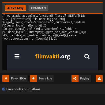
güzelleştirmeye çalışır. filmservisim.org
ALTYZ Moly
FRAGMAN
0
Favori Ekle
Sonra İzle
Paylaş
Facebook Yorum Alanı