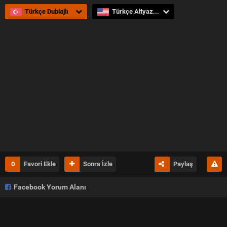
kitabında Enola Holmes yeni bir ortadan kaybolma vakası üzerinde
çalışmalarını sürdürür ve Sherlock'un izinden gider... Enola Holmes
Türkçe Dublajlı
Türkçe Altyazılı
Türkçe Dublajlı olarak hd kalitesinde sitemizden izleyebilirsiniz.
filmservisim.org iyi seyirler diler.
0
Favori Ekle
Sonra İzle
Paylaş
Facebook Yorum Alanı