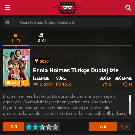
Enola Holmes Türkçe Dublaj izle
Film
Bilgi
2020
Enola Holmes Türkçe Dublaj izle
İZLENME
SÜRE
BEĞEN
BEĞENME
Ultra Hd
6.1
5.822
123
0
0
Enola'nın annesi kaybolur. Bu durumda Enola onu yok sayan
ağabeyleri Sherlock ile Mycroft'tan yardım ister. Sherlock ve
Mycroft bu olayı çözerken Enola'yı uzaktaki yatılı bir okula
gönderme kararı alırlar. Ancak Enola oradan kaçacaktır. İlk gideceği
yer de Sherlock Holmes ile birlikte çeşitli vakalarda çalışan dedektif
Lestrade olacaktır. Olaya dahil olmak isteyen Enola, Sherlock ile
5.0
0
0
tam bir saklambaç oynamaya kalkışacaktır. Serinin her bir devam