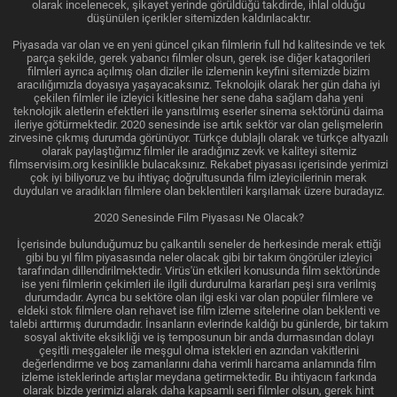
olarak incelenecek, şikayet yerinde görüldüğü takdirde, ihlal olduğu
düşünülen içerikler sitemizden kaldırılacaktır.
Piyasada var olan ve en yeni güncel çıkan filmlerin full hd kalitesinde ve tek
parça şekilde, gerek yabancı filmler olsun, gerek ise diğer katagorileri
filmleri ayrıca açılmış olan diziler ile izlemenin keyfini sitemizde bizim
aracılığımızla doyasıya yaşayacaksınız. Teknolojik olarak her gün daha iyi
çekilen filmler ile izleyici kitlesine her sene daha sağlam daha yeni
teknolojik aletlerin efektleri ile yansıtılmış eserler sinema sektörünü daima
ileriye götürmektedir. 2020 senesinde ise artık sektör var olan gelişmelerin
zirvesine çıkmış durumda görünüyor. Türkçe dublajlı olarak ve türkçe altyazılı
olarak paylaştığımız filmler ile aradığınız zevk ve kaliteyi sitemiz
filmservisim.org kesinlikle bulacaksınız. Rekabet piyasası içerisinde yerimizi
çok iyi biliyoruz ve bu ihtiyaç doğrultusunda film izleyicilerinin merak
duyduları ve aradıkları filmlere olan beklentileri karşılamak üzere buradayız.
2020 Senesinde Film Piyasası Ne Olacak?
İçerisinde bulunduğumuz bu çalkantılı seneler de herkesinde merak ettiği
gibi bu yıl film piyasasında neler olacak gibi bir takım öngörüler izleyici
tarafından dillendirilmektedir. Virüs'ün etkileri konusunda film sektöründe
ise yeni filmlerin çekimleri ile ilgili durdurulma kararları peşi sıra verilmiş
durumdadır. Ayrıca bu sektöre olan ilgi eski var olan popüler filmlere ve
eldeki stok filmlere olan rehavet ise film izleme sitelerine olan beklenti ve
talebi arttırmış durumdadır. İnsanların evlerinde kaldığı bu günlerde, bir takım
sosyal aktivite eksikliği ve iş temposunun bir anda durmasından dolayı
çeşitli meşgaleler ile meşgul olma istekleri en azından vakitlerini
değerlendirme ve boş zamanlarını daha verimli harcama anlamında film
izleme isteklerinde artışlar meydana getirmektedir. Bu ihtiyacın farkında
olarak bizde yerimizi alarak daha kapsamlı seri filmler olsun, gerek hint